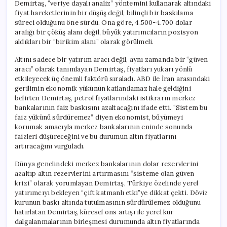
Demirtaş, “veriye dayalı analiz” yöntemini kullanarak altındaki
fiyat hareketlerinin bir düşüş değil, bilinçli bir baskılama
süreci olduğunu öne sürdü. Ona göre, 4.500-4.700 dolar
aralığı bir çöküş alanı değil, büyük yatırımcıların pozisyon
aldıkları bir “birikim alanı” olarak görülmeli.
Altını sadece bir yatırım aracı değil, aynı zamanda bir “güven
aracı” olarak tanımlayan Demirtaş, fiyatları yukarı yönlü
etkileyecek üç önemli faktörü sıraladı. ABD ile İran arasındaki
gerilimin ekonomik yükünün katlanılamaz hale geldiğini
belirten Demirtaş, petrol fiyatlarındaki istikrarın merkez
bankalarının faiz baskısını azaltacağını ifade etti. “Sistem bu
faiz yükünü sürdüremez” diyen ekonomist, büyümeyi
korumak amacıyla merkez bankalarının eninde sonunda
faizleri düşüreceğini ve bu durumun altın fiyatlarını
artıracağını vurguladı.
Dünya genelindeki merkez bankalarının dolar rezervlerini
azaltıp altın rezervlerini artırmasını “sisteme olan güven
krizi” olarak yorumlayan Demirtaş, Türkiye özelinde yerel
yatırımcıyı bekleyen “çift katmanlı etki”ye dikkat çekti. Döviz
kurunun baskı altında tutulmasının sürdürülemez olduğunu
hatırlatan Demirtaş, küresel ons artışı ile yerel kur
dalgalanmalarının birleşmesi durumunda altın fiyatlarında