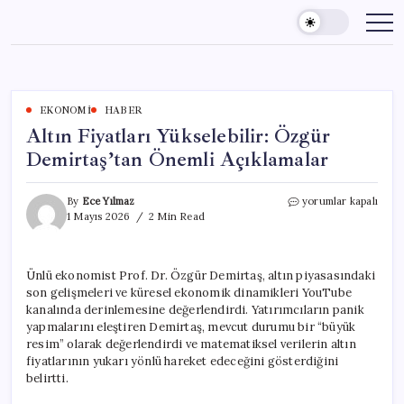
Skip
to
content
EKONOMI
HABER
Altın Fiyatları Yükselebilir: Özgür
Demirtaş’tan Önemli Açıklamalar
Altın
By
Ece Yılmaz
yorumlar kapalı
Fiyatları
1 Mayıs 2026
2 Min Read
Yükselebilir:
Özgür
Demirtaş’tan
Ünlü ekonomist Prof. Dr. Özgür Demirtaş, altın piyasasındaki
Önemli
son gelişmeleri ve küresel ekonomik dinamikleri YouTube
Açıklamalar
için
kanalında derinlemesine değerlendirdi. Yatırımcıların panik
yapmalarını eleştiren Demirtaş, mevcut durumu bir “büyük
resim” olarak değerlendirdi ve matematiksel verilerin altın
fiyatlarının yukarı yönlü hareket edeceğini gösterdiğini
belirtti.