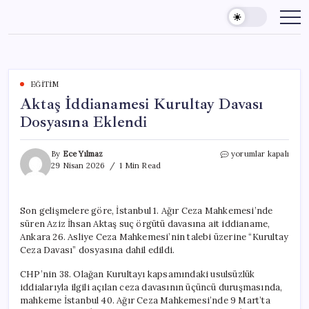
Skip
to
content
EĞITIM
Aktaş İddianamesi Kurultay Davası
Dosyasına Eklendi
Aktaş
By
Ece Yılmaz
yorumlar kapalı
İddianamesi
29 Nisan 2026
1 Min Read
Kurultay
Davası
Dosyasına
Son gelişmelere göre, İstanbul 1. Ağır Ceza Mahkemesi’nde
Eklendi
süren Aziz İhsan Aktaş suç örgütü davasına ait iddianame,
için
Ankara 26. Asliye Ceza Mahkemesi’nin talebi üzerine “Kurultay
Ceza Davası” dosyasına dahil edildi.
CHP’nin 38. Olağan Kurultayı kapsamındaki usulsüzlük
iddialarıyla ilgili açılan ceza davasının üçüncü duruşmasında,
mahkeme İstanbul 40. Ağır Ceza Mahkemesi’nde 9 Mart’ta