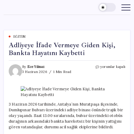
Skip
to
content
EĞITIM
Adliyeye İfade Vermeye Giden Kişi,
Bankta Hayatını Kaybetti
Adliyeye
By
Ece Yılmaz
yorumlar kapalı
İfade
3 Haziran 2026
1 Min Read
Vermeye
Giden
Kişi,
Bankta
Hayatını
Kaybetti
3 Haziran 2026 tarihinde, Antalya’nın Muratpaşa ilçesinde,
için
Dumlupınar Bulvarı üzerindeki adliye binası önünde trajik bir
olay yaşandı. Saat 13.00 sıralarında, bulvar üzerindeki otobüs
durağının arkasındaki bankta hareketsiz bir kişinin yattığını
gören vatandaşlar, durumu acil sağlık ekiplerine bildirdi.