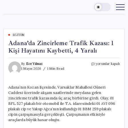
Skip
to
content
EĞITIM
Adana’da Zincirleme Trafik Kazası: 1
Kişi Hayatını Kaybetti, 4 Yaralı
Adana’da
By
Ece Yılmaz
yorumlar kapalı
Zincirleme
1 Mayıs 2026
1 Min Read
Trafik
Kazası:
1
Adana’nın Kozan ilçesinde, Varsaklar Mahallesi Güneri
Kişi
Caddesi üzerinde akşam saatlerinde meydana gelen
Hayatını
Kaybetti,
zincirleme trafik kazasında üç araç birbirine girdi. Olay, 01
4
BFL 527 plakalı bir otomobil ile T.A. idaresindeki 01 AVJ 096
Yaralı
plakalı cip ve Yakup Ağca’nın kullandığı 01 BBM 259 plakalı
için
cipin çarpışmasıyla gerçekleşti. Çarpışmanın etkisiyle
araçlarda büyük hasar oluştu.