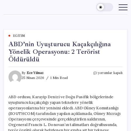
Skip
to
content
EĞITIM
ABD’nin Uyuşturucu Kaçakçılığına
Yönelik Operasyonu: 2 Terörist
Öldürüldü
ABD’nin
By
Ece Yılmaz
yorumlar kapalı
Uyuşturucu
25 Nisan 2026
1 Min Read
Kaçakçılığına
Yönelik
Operasyonu:
ABD ordusu, Karayip Denizi ve Doğu Pasifik bölgelerinde
2
uyuşturucu kaçakçılığı yapan teknelere yönelik
Terörist
Öldürüldü
operasyonlarına bir yenisini ekledi. ABD Güney Komutanlığı
için
(SOUTHCOM) tarafından yapılan açıklamada, Güney Mızrağı
Operasyonu çerçevesinde gerçekleştirilen saldırının,
Orgeneral Francis L. Donovan’ın talimatları doğrultusunda,
terör örgütü olarak belirlenen bir gruba ait bir tekneye