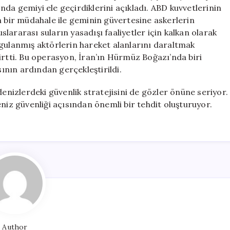
Daha
da gemiyi ele geçirdiklerini açıkladı. ABD kuvvetlerinin
Ele
n bir müdahale ile geminin güvertesine askerlerin
Geçirdi:
uslararası suların yasadışı faaliyetler için kalkan olarak
Gerilim
ygulanmış aktörlerin hareket alanlarını daraltmak
Tırmanıyor
irtti. Bu operasyon, İran’ın Hürmüz Boğazı’nda biri
için
sının ardından gerçekleştirildi.
denizlerdeki güvenlik stratejisini de gözler önüne seriyor.
niz güvenliği açısından önemli bir tehdit oluşturuyor.
Author