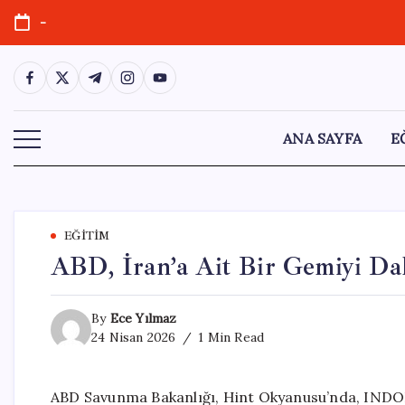
Skip
-
to
content
https://www.facebook.com/
https://twitter.com/
https://t.me/
https://www.instagram.com/
https://youtube.com/
ANA SAYFA
E
EĞITIM
ABD, İran’a Ait Bir Gemiyi Da
By
Ece Yılmaz
24 Nisan 2026
1 Min Read
ABD Savunma Bakanlığı, Hint Okyanusu’nda, INDO