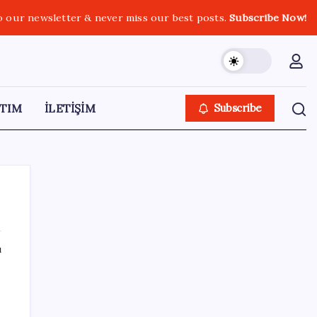
o our newsletter & never miss our best posts.
Subscribe Now!
TIM
İLETİŞİM
Subscribe
ı
SON YAZILAR
Ekran Kartı Fiyatlarına Zam Yolda: Yüzde
40’a Varan Fiyat Artışı