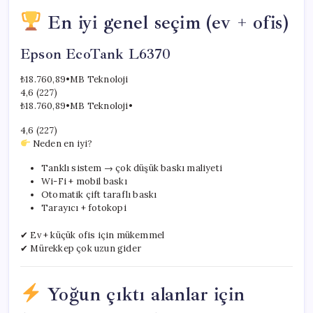
En iyi genel seçim (ev + ofis)
Epson EcoTank L6370
₺18.760,89
•
MB Teknoloji
4,6 (227)
₺18.760,89
•
MB Teknoloji
•
4,6 (227)
Neden en iyi?
Tanklı sistem → çok düşük baskı maliyeti
Wi-Fi + mobil baskı
Otomatik çift taraflı baskı
Tarayıcı + fotokopi
✔ Ev + küçük ofis için mükemmel
✔ Mürekkep çok uzun gider
Yoğun çıktı alanlar için