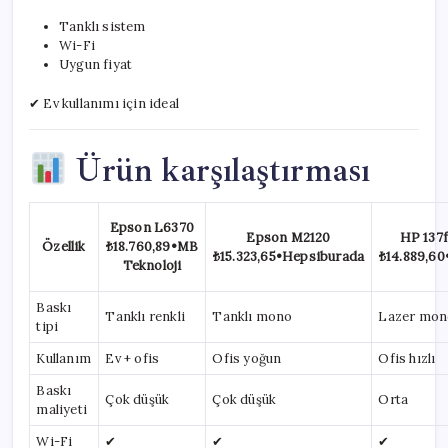
Tanklı sistem
Wi-Fi
Uygun fiyat
✔ Ev kullanımı için ideal
Ürün karşılaştırması
Epson L6370
Epson M2120
HP 137
Özellik
₺18.760,89
•
MB
₺15.323,65
•
Hepsiburada
₺14.889,60
Teknoloji
Baskı
Tanklı renkli
Tanklı mono
Lazer mon
tipi
Kullanım
Ev + ofis
Ofis yoğun
Ofis hızlı
Baskı
Çok düşük
Çok düşük
Orta
maliyeti
Wi-Fi
✔
✔
✔