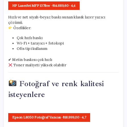
HP LaserJet MFP 137fnw
· ₺14.889,60
·
4,4
Hızlı ve net siyah-beyaz baskı sunan klasik lazer yazıcı
çözümü.
Özellikler:
Çok hızlı baskı
Wi-Fi + tarayıcı + fotokopi
Ofis tipi kullanım
✔ Metin baskısı çok hızlı
Toner maliyeti yüksek olabilir
Fotoğraf ve renk kalitesi
isteyenlere
Epson L8050 Fotoğraf Yazıcısı
· ₺18.999,00
·
4,7