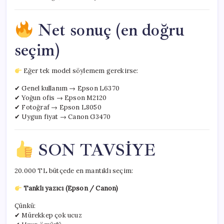
Net sonuç (en doğru
seçim)
Eğer tek model söylemem gerekirse:
✔ Genel kullanım → Epson L6370
✔ Yoğun ofis → Epson M2120
✔ Fotoğraf → Epson L8050
✔ Uygun fiyat → Canon G3470
SON TAVSİYE
20.000 TL bütçede en mantıklı seçim:
Tanklı yazıcı (Epson / Canon)
Çünkü:
✔ Mürekkep çok ucuz