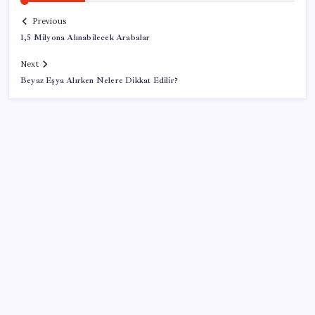
Previous
1,5 Milyona Alınabilecek Arabalar
Next
Beyaz Eşya Alırken Nelere Dikkat Edilir?
SON YAZILAR
Ekran Kartı Fiyatlarına Zam Yolda: Yüzde 40’a Varan
Fiyat Artışı
Bakan Yumaklı duyurdu! 688 milyon liralık destek