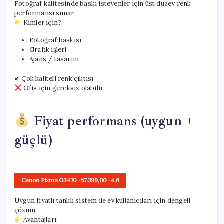
Fotoğraf kalitesinde baskı isteyenler için üst düzey renk
performansı sunar.
Kimler için?
Fotoğraf baskısı
Grafik işleri
Ajans / tasarım
✔ Çok kaliteli renk çıktısı
Ofis için gereksiz olabilir
Fiyat performans (uygun +
güçlü)
Canon Pixma G3470
· ₺7.399,00
·
4,6
Uygun fiyatlı tanklı sistem ile ev kullanıcıları için dengeli
çözüm.
Avantajları: