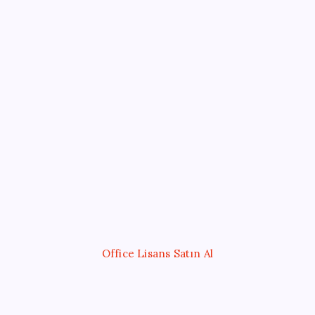
Sayaç
Kategoriler
Eğitim
Ekonomi
Haber
Sağlık
Teknoloji
Office Lisans Satın Al