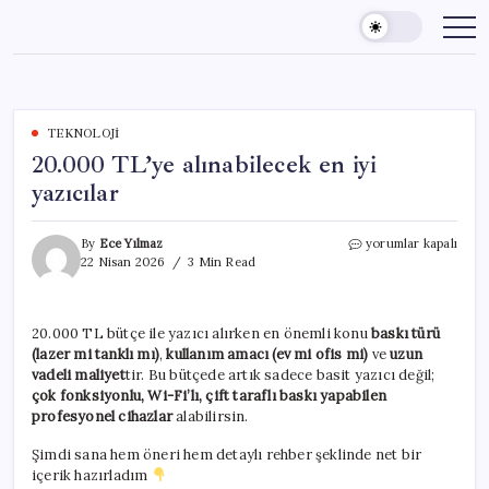
Skip
to
content
TEKNOLOJI
20.000 TL’ye alınabilecek en iyi
yazıcılar
20.000
By
Ece Yılmaz
yorumlar kapalı
TL’ye
22 Nisan 2026
3 Min Read
alınabilecek
en
iyi
20.000 TL bütçe ile yazıcı alırken en önemli konu
baskı türü
yazıcılar
(lazer mi tanklı mı)
,
kullanım amacı (ev mi ofis mi)
ve
uzun
için
vadeli maliyet
tir. Bu bütçede artık sadece basit yazıcı değil;
çok fonksiyonlu, Wi-Fi’lı, çift taraflı baskı yapabilen
profesyonel cihazlar
alabilirsin.
Şimdi sana hem öneri hem detaylı rehber şeklinde net bir
içerik hazırladım