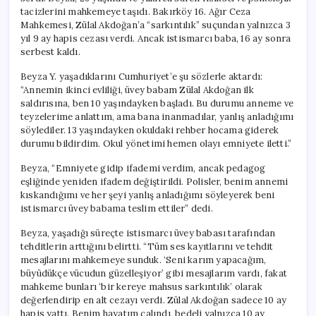
Çelişkiler
tacizlerini mahkemeye taşıdı. Bakırköy 16. Ağır Ceza
için
Mahkemesi, Zülal Akdoğan’a “sarkıntılık” suçundan yalnızca 3
yıl 9 ay hapis cezası verdi. Ancak istismarcı baba, 16 ay sonra
serbest kaldı.
Beyza Y. yaşadıklarını Cumhuriyet’e şu sözlerle aktardı:
“Annemin ikinci evliliği, üvey babam Zülal Akdoğan ilk
saldırısına, ben 10 yaşındayken başladı. Bu durumu anneme ve
teyzelerime anlattım, ama bana inanmadılar, yanlış anladığımı
söylediler. 13 yaşındayken okuldaki rehber hocama giderek
durumu bildirdim. Okul yönetimi hemen olayı emniyete iletti.”
Beyza, “Emniyete gidip ifademi verdim, ancak pedagog
eşliğinde yeniden ifadem değiştirildi. Polisler, benim annemi
kıskandığımı ve her şeyi yanlış anladığımı söyleyerek beni
istismarcı üvey babama teslim ettiler” dedi.
Beyza, yaşadığı süreçte istismarcı üvey babası tarafından
tehditlerin arttığını belirtti. “Tüm ses kayıtlarını ve tehdit
mesajlarını mahkemeye sunduk. ‘Seni karım yapacağım,
büyüdükçe vücudun güzelleşiyor’ gibi mesajlarım vardı, fakat
mahkeme bunları ‘bir kereye mahsus sarkıntılık’ olarak
değerlendirip en alt cezayı verdi. Zülal Akdoğan sadece 10 ay
hapis yattı. Benim hayatım çalındı, bedeli yalnızca 10 ay