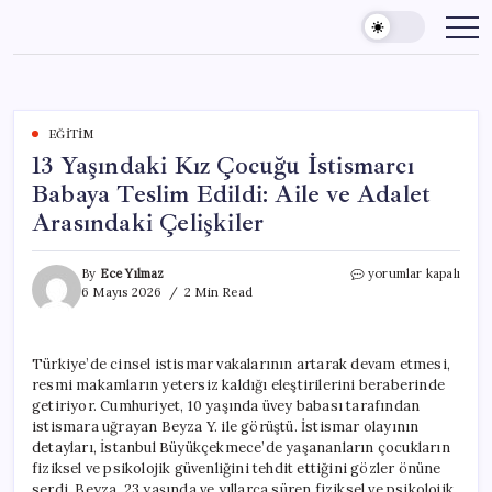
Skip
to
content
EĞITIM
13 Yaşındaki Kız Çocuğu İstismarcı
Babaya Teslim Edildi: Aile ve Adalet
Arasındaki Çelişkiler
13
By
Ece Yılmaz
yorumlar kapalı
Yaşındaki
6 Mayıs 2026
2 Min Read
Kız
Çocuğu
İstismarcı
Türkiye’de cinsel istismar vakalarının artarak devam etmesi,
Babaya
resmi makamların yetersiz kaldığı eleştirilerini beraberinde
Teslim
Edildi:
getiriyor. Cumhuriyet, 10 yaşında üvey babası tarafından
Aile
istismara uğrayan Beyza Y. ile görüştü. İstismar olayının
ve
detayları, İstanbul Büyükçekmece’de yaşananların çocukların
Adalet
fiziksel ve psikolojik güvenliğini tehdit ettiğini gözler önüne
Arasındaki
serdi. Beyza, 23 yaşında ve yıllarca süren fiziksel ve psikolojik