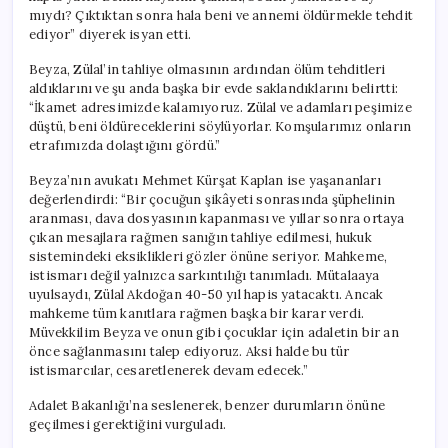
mıydı? Çıktıktan sonra hala beni ve annemi öldürmekle tehdit
ediyor” diyerek isyan etti.
Beyza, Zülal’in tahliye olmasının ardından ölüm tehditleri
aldıklarını ve şu anda başka bir evde saklandıklarını belirtti:
“İkamet adresimizde kalamıyoruz. Zülal ve adamları peşimize
düştü, beni öldüreceklerini söylüyorlar. Komşularımız onların
etrafımızda dolaştığını gördü.”
Beyza’nın avukatı Mehmet Kürşat Kaplan ise yaşananları
değerlendirdi: “Bir çocuğun şikâyeti sonrasında şüphelinin
aranması, dava dosyasının kapanması ve yıllar sonra ortaya
çıkan mesajlara rağmen sanığın tahliye edilmesi, hukuk
sistemindeki eksiklikleri gözler önüne seriyor. Mahkeme,
istismarı değil yalnızca sarkıntılığı tanımladı. Mütalaaya
uyulsaydı, Zülal Akdoğan 40-50 yıl hapis yatacaktı. Ancak
mahkeme tüm kanıtlara rağmen başka bir karar verdi.
Müvekkilim Beyza ve onun gibi çocuklar için adaletin bir an
önce sağlanmasını talep ediyoruz. Aksi halde bu tür
istismarcılar, cesaretlenerek devam edecek.”
Adalet Bakanlığı’na seslenerek, benzer durumların önüne
geçilmesi gerektiğini vurguladı.