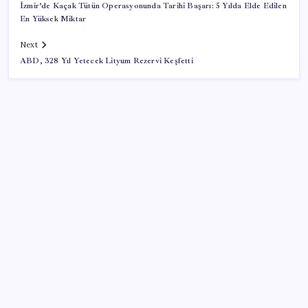
İzmir’de Kaçak Tütün Operasyonunda Tarihi Başarı: 5 Yılda Elde Edilen
En Yüksek Miktar
Next
ABD, 328 Yıl Yetecek Lityum Rezervi Keşfetti
SON YAZILAR
‘Çerçeve yasa’ teklifi TBMM’de… MHP’li Feti
Yıldız’dan ‘Demirtaş’ sorusuna yanıt: ‘Bekleyin’
Dolar/TL tarihi zirvesini yeniledi: Dünyada düşüyor,
Türkiye’de rekor kırıyor