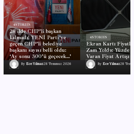
4
STORIES
28 ilde CHP’li başkan
kalmadı! YENİ Parti’ye
4
STORIES
geçen CHP’li belediye
Ekran Kartı Fiyatla
başkanı sayısı belli oldu:
Zam Yolda: Yüzde 4
‘Ay sonu 300’ü geçecek…’
Varan Fiyat Artışı
By
Ece Yılmaz
28 Temmuz 2026
By
Ece Yılmaz
28 Tem