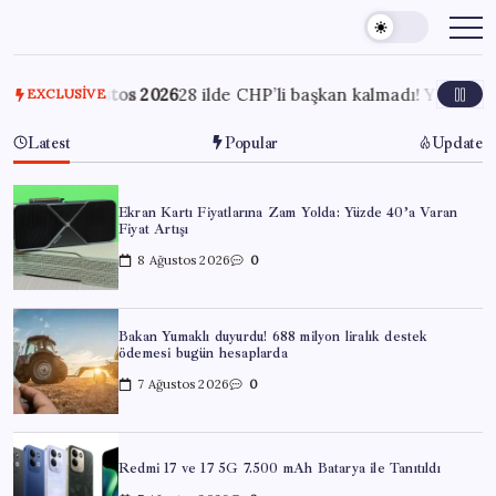
Skip
to
content
7 Ağustos 2026
28 ilde CHP’li başkan kalmadı! YENİ Parti’ye ge
EXCLUSIVE
Latest
Popular
Update
Ekran Kartı Fiyatlarına Zam Yolda: Yüzde 40’a Varan
Fiyat Artışı
8 Ağustos 2026
0
Bakan Yumaklı duyurdu! 688 milyon liralık destek
ödemesi bugün hesaplarda
7 Ağustos 2026
0
Redmi 17 ve 17 5G 7.500 mAh Batarya ile Tanıtıldı