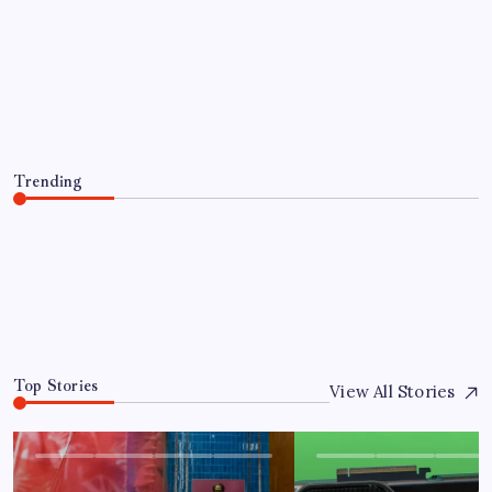
EKONOMI
Ekran Kartı Fiyatlarına Zam Yolda:
Yüzde 40’a Varan Fiyat Artışı
By
Ece Yılmaz
8 Ağustos 2026
Trending
Ekran Kartı Fiyatlarına Zam Yolda: Yüzde 40’a Varan
Fiyat Artışı
8 Ağustos 2026
0
Top Stories
View All Stories