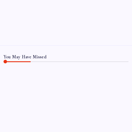
Eğitim
Ekonomi
Haber
Sağlık
Teknoloji
You May Have Missed